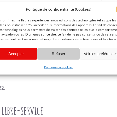
Politique de confidentialité (Cookies)
r l’enfilage de la machine.
r offrir les meilleures expériences, nous utilisons des technologies telles que les
kies pour stocker et/ou accéder aux informations des appareils. Le fait de consen
es technologies nous permettra de traiter des données telles que le comporteme
navigation ou les ID uniques sur ce site. Le fait de ne pas consentir ou de retirer 
dre et des surjeteuses. Un supplément pourra être dem
sentement peut avoir un effet négatif sur certaines caractéristiques et fonctions.
Accepter
Refuser
Voir les préférence
Politique de cookies
82.
 libre-service