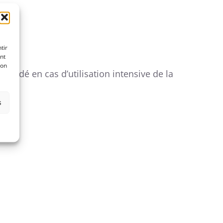
tir
nt
son
andé en cas d’utilisation intensive de la
s