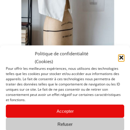
Politique de confidentialité
(Cookies)
Pour offrir les meilleures expériences, nous utilisons des technologies
Agenda des cours de
telles que les cookies pour stocker et/ou accéder aux informations des
appareils. Le fait de consentir à ces technologies nous permettra de
couture
traiter des données telles que le comportement de navigation ou les ID
uniques sur ce site. Le fait de ne pas consentir ou de retirer son
By
Ronald
|
dimanche 12 octobre 2025
|
Actualité
,
Cours
consentement peut avoir un effet négatif sur certaines caractéristiques
de couture
,
cours de couture adultes
et fonctions.
Accepter
Read More
Refuser