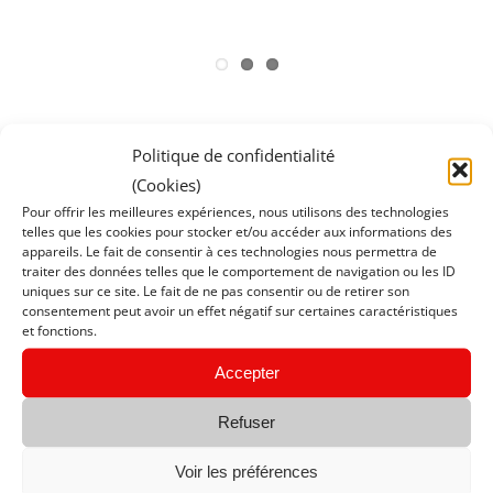
IKATEE – LES PATRONS
Politique de confidentialité
POCHETTES POUR LES
(Cookies)
ENFANTS
Pour offrir les meilleures expériences, nous utilisons des technologies
telles que les cookies pour stocker et/ou accéder aux informations des
appareils. Le fait de consentir à ces technologies nous permettra de
By
etoiles2015
|
lundi 12 octobre 2020
|
Actualité
,
Les
traiter des données telles que le comportement de navigation ou les ID
patrons
,
Patrons enfants
uniques sur ce site. Le fait de ne pas consentir ou de retirer son
consentement peut avoir un effet négatif sur certaines caractéristiques
et fonctions.
Read More
Accepter
Refuser
Voir les préférences